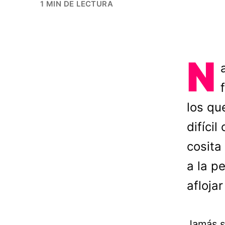
1 MIN DE LECTURA
N
los qu
difíci
cosita
a la p
aflojar
Jamás s