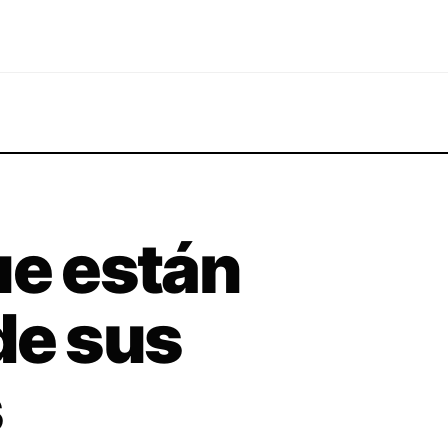
ue están
de sus
s