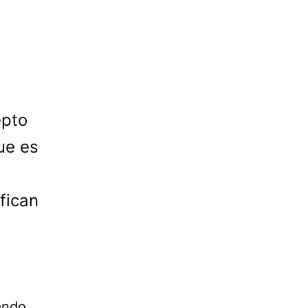
epto
ue es
fican
n
ando.