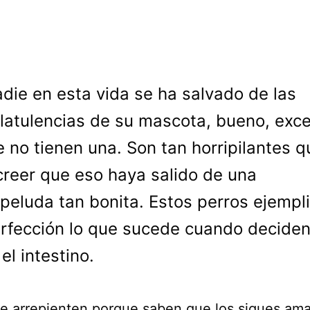
adie en esta vida se ha salvado de las
flatulencias de su mascota, bueno, exc
e no tienen una. Son tan horripilantes q
l creer que eso haya salido de una
 peluda tan bonita. Estos perros ejempli
erfección lo que sucede cuando decide
 el intestino.
e arrepienten porque saben que los sigues am