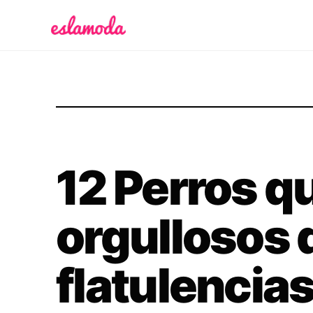
Es la Moda
12 Perros q
orgullosos 
flatulencia