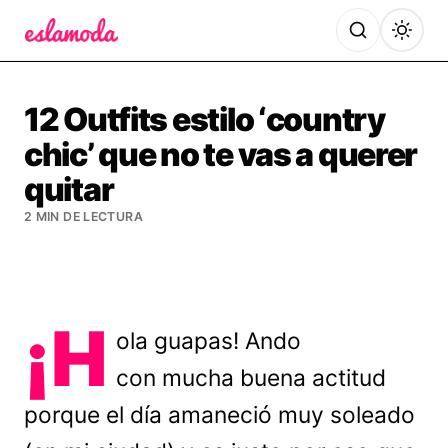
Es la Moda
12 Outfits estilo ‘country
chic’ que no te vas a querer
quitar
2 MIN DE LECTURA
¡H
ola guapas! Ando
con mucha buena actitud
porque el día amaneció muy soleado