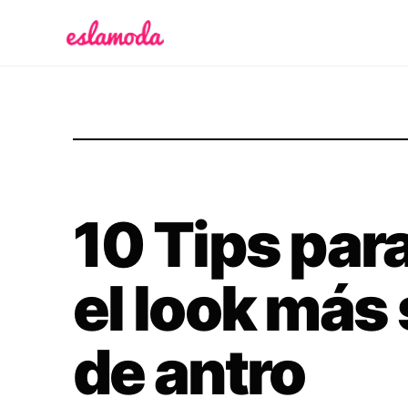
Es la Moda
10 Tips par
el look más 
de antro