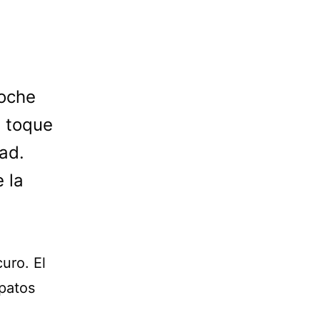
noche
n toque
ad.
 la
uro. El
patos