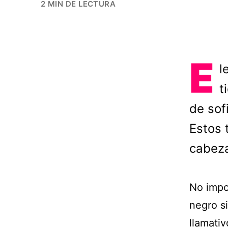
2 MIN DE LECTURA
E
l
t
de sof
Estos 
cabeza
No impo
negro s
llamativ