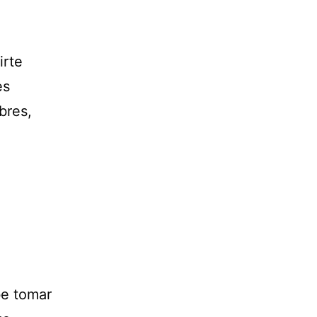
irte
es
bres,
be tomar