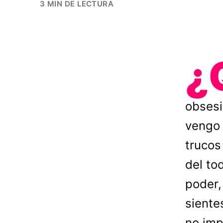
3 MIN DE LECTURA
¿
obsesi
vengo 
trucos 
del to
poder,
siente
no imp