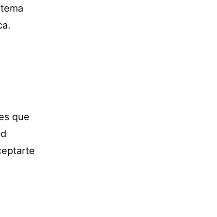
 tema
ca.
les que
ad
ceptarte