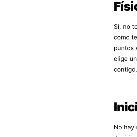
Físi
Sí, no t
como te 
puntos a
elige u
contigo
Inic
No hay 