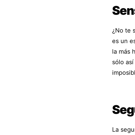
Sen
¿No te 
es un e
la más 
sólo así
imposibl
Seg
La segur