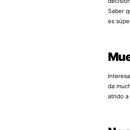
decisio
Saber q
es súper
Mue
Interesa
da much
atrido 