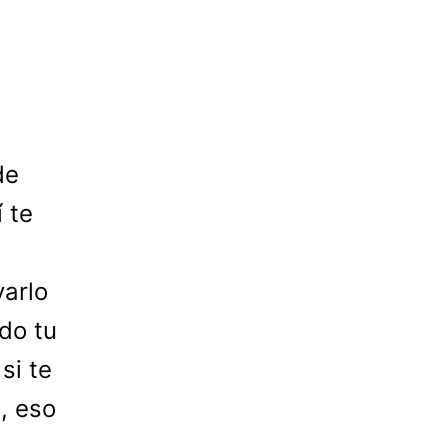
de
 te
varlo
do tu
si te
, eso