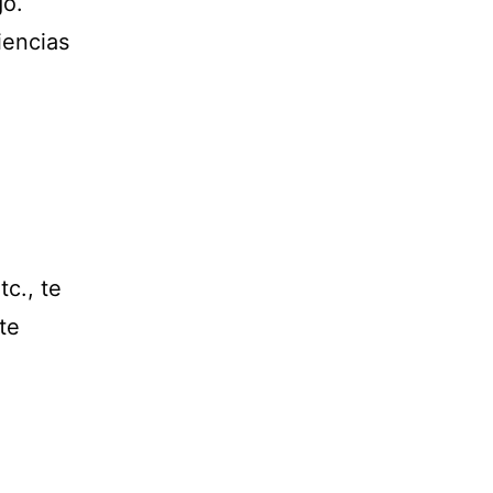
go.
iencias
tc., te
te