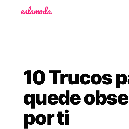
Es la Moda
10 Trucos p
quede obse
por ti