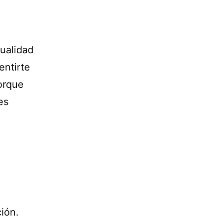
sualidad
entirte
orque
es
ción.