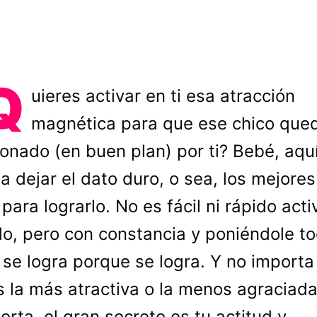
Q
uieres activar en ti esa atracción
magnética para que ese chico que
onado (en buen plan) por ti? Bebé, aquí
a dejar el dato duro, o sea, los mejores
para lograrlo. No es fácil ni rápido acti
do, pero con constancia y poniéndole to
 se logra porque se logra. Y no importa 
s la más atractiva o la menos agraciada
orta, el gran secreto es tu actitud y