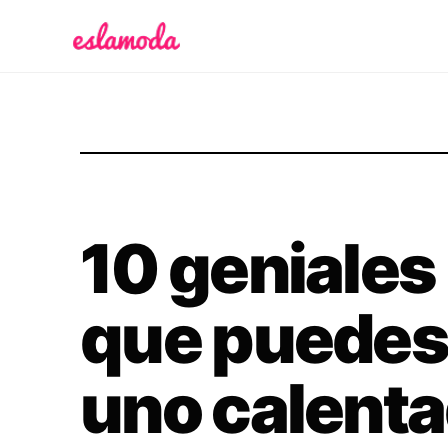
Es la Moda
10 geniales 
que puedes
uno calent