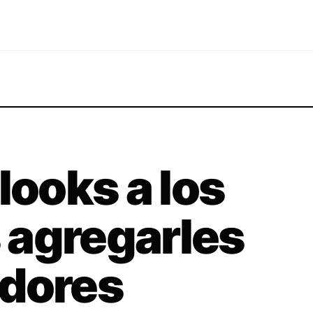
looks a los
 agregarles
adores