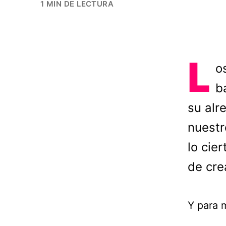
1 MIN DE LECTURA
L
o
b
su alr
nuestr
lo cie
de cre
Y para 