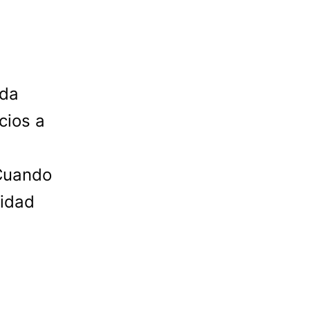
nda
cios a
 Cuando
nidad