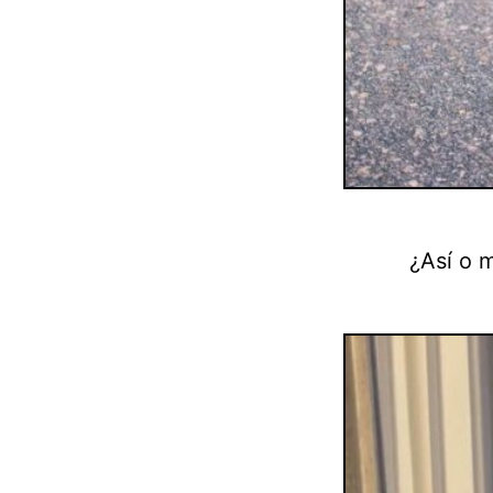
¿Así o m