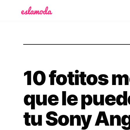
Es la Moda
10 fotitos 
que le pued
tu Sony Ang