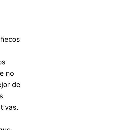
uñecos
os
ue no
ejor de
s
tivas.
oque