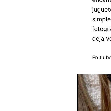
juguet
simple
fotogr
deja v
En tu bo