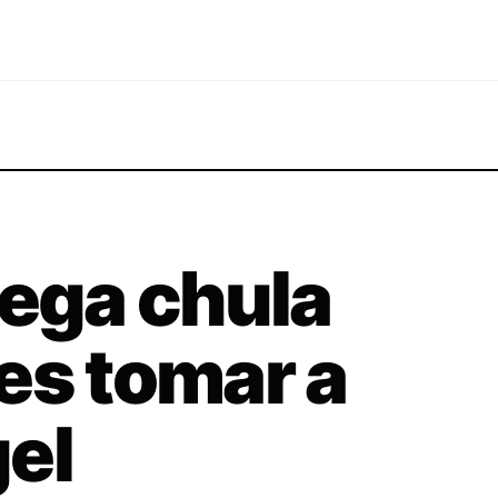
mega chula
es tomar a
el