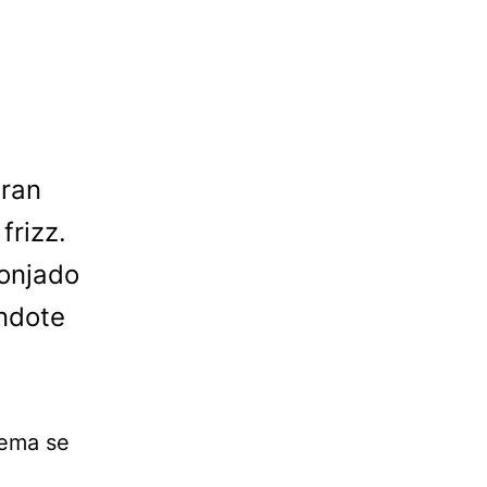
gran
frizz.
ponjado
éndote
lema se