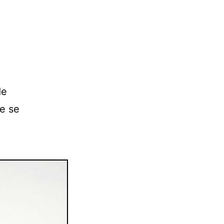
de
ue se