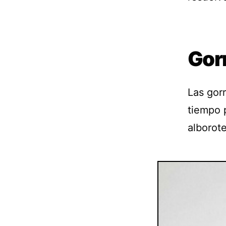
Gor
Las gor
tiempo 
alborote