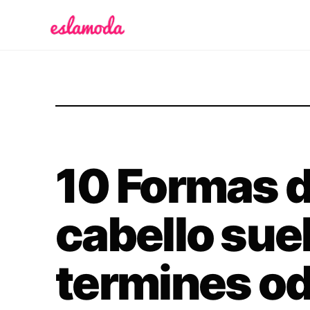
Es la Moda
10 Formas de
cabello suel
termines o