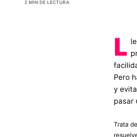
2 MIN DE LECTURA
L
l
p
facilid
Pero h
y evit
pasar 
Trata de
resuelv