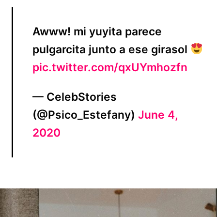
Awww! mi yuyita parece
pulgarcita junto a ese girasol
pic.twitter.com/qxUYmhozfn
— CelebStories
(@Psico_Estefany)
June 4,
2020