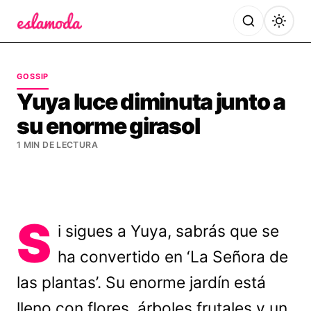
Es la Moda
GOSSIP
Yuya luce diminuta junto a
su enorme girasol
1 MIN DE LECTURA
S
i sigues a Yuya, sabrás que se
ha convertido en ‘La Señora de
las plantas’. Su enorme jardín está
lleno con flores, árboles frutales y un