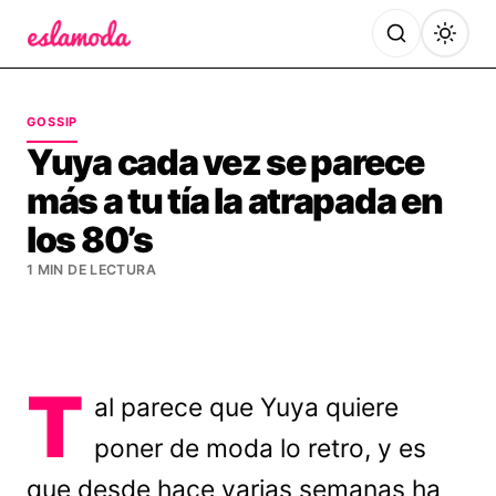
Es la Moda
GOSSIP
Yuya cada vez se parece
más a tu tía la atrapada en
los 80’s
1 MIN DE LECTURA
T
al parece que Yuya quiere
poner de moda lo retro, y es
que desde hace varias semanas ha