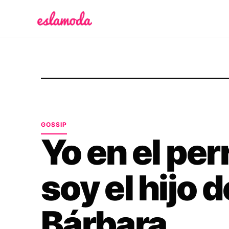
Es la Moda
GOSSIP
Yo en el per
soy el hijo 
Bárbara