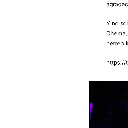
agradec
Y no só
Chema, 
perreo 
https:/