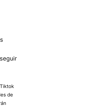
es
 seguir
Tiktok
des de
rán