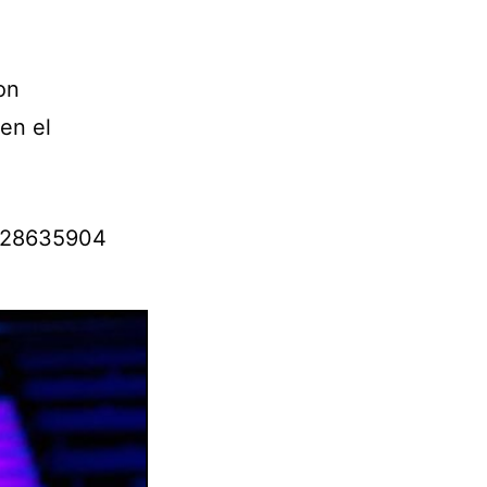
on
en el
7728635904