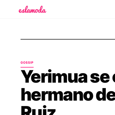
Es la Moda
GOSSIP
Yerimua se 
hermano de
Ruiz