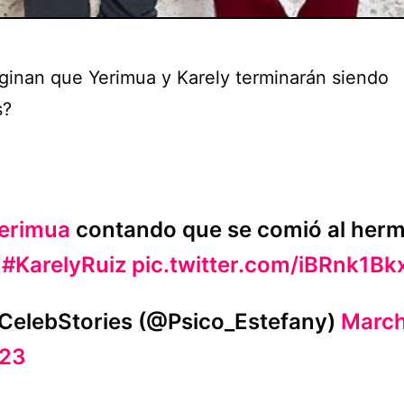
ginan que Yerimua y Karely terminarán siendo
s?
erimua
contando que se comió al her
e
#KarelyRuiz
pic.twitter.com/iBRnk1Bk
CelebStories (@Psico_Estefany)
March
23