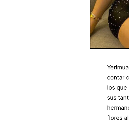
Yerimua
contar 
los que
sus tant
hermano 
flores a