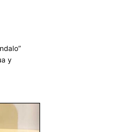
ándalo”
ua y