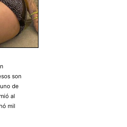
en
esos son
 uno de
mió al
hó mil