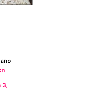
mano
xn
 3,