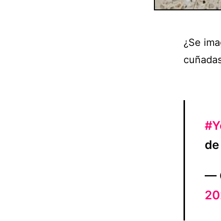
¿Se ima
cuñada
#Y
d
— 
20