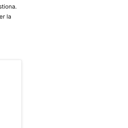
stiona.
r la