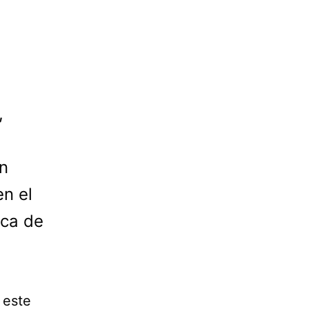
,
n
en el
rca de
 este