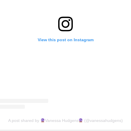
View this post on Instagram
A post shared by
Vanessa Hudgens
(@vanessahudgens)