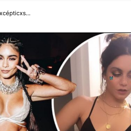
excépticxs…