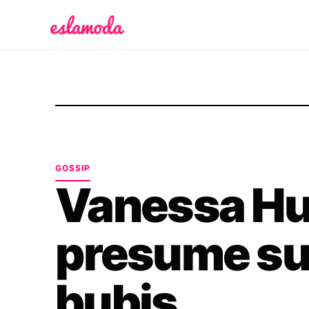
Es la Moda
GOSSIP
Vanessa H
presume su
bubis