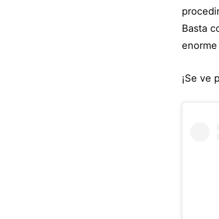
procedi
Basta c
enorme 
¡Se ve p