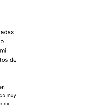
tadas
to
 mi
tos de
en
ndo muy
n mi