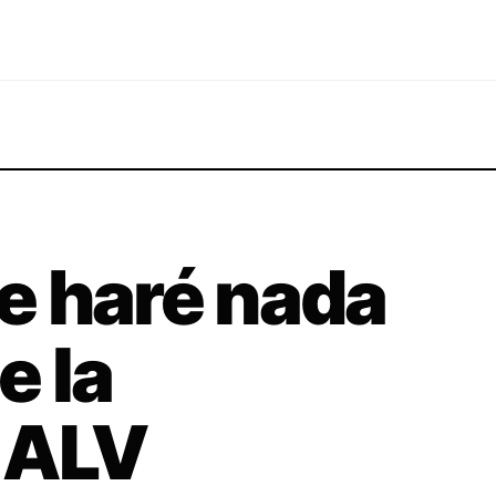
e haré nada
e la
 ALV