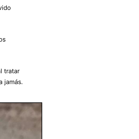
vido
os
 tratar
a jamás.