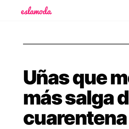
Es la Moda
Uñas que m
más salga d
cuarentena