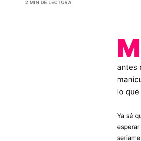
2 MIN DE LECTURA
M
antes 
manicu
lo que
Ya sé q
esperar
seriame