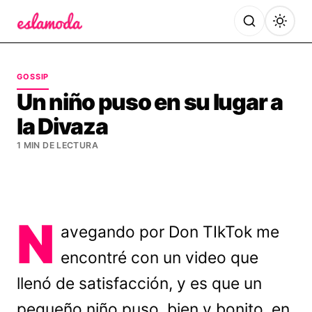
Es la Moda
GOSSIP
Un niño puso en su lugar a
la Divaza
1 MIN DE LECTURA
N
avegando por Don TIkTok me
encontré con un video que
llenó de satisfacción, y es que un
pequeño niño puso, bien y bonito, en