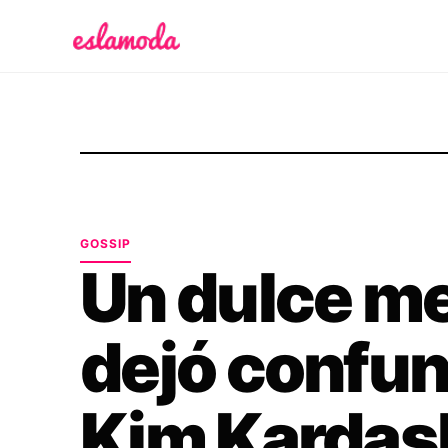
Es la Moda
GOSSIP
Un dulce m
dejó confun
Kim Kardas