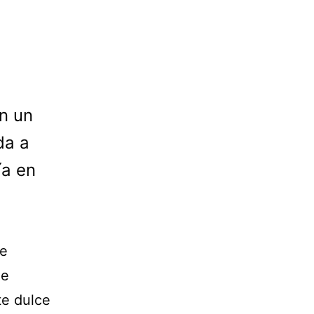
n un
da a
ía en
ue
de
te dulce