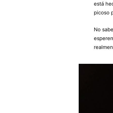
está he
picoso 
No sabe
esperem
realmen