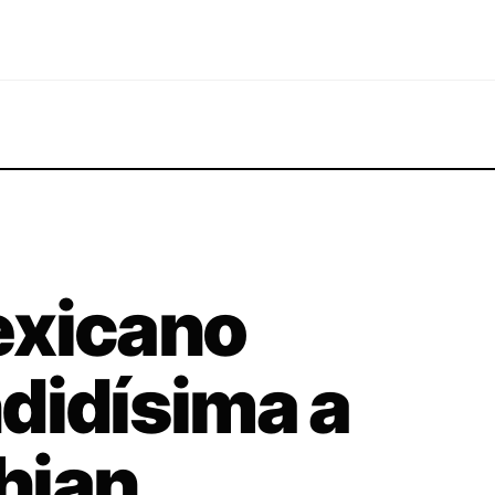
exicano
didísima a
hian