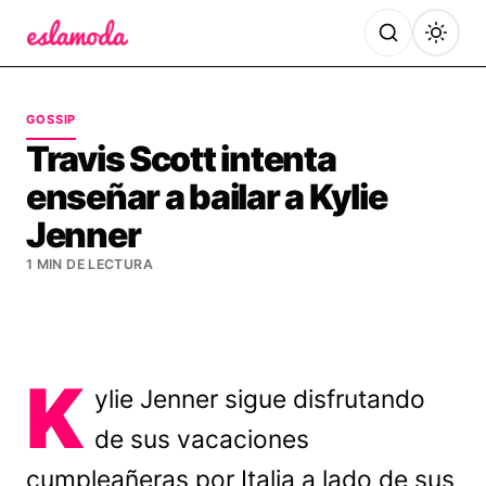
Es la Moda
GOSSIP
Travis Scott intenta
enseñar a bailar a Kylie
Jenner
1 MIN DE LECTURA
K
ylie Jenner sigue disfrutando
de sus vacaciones
cumpleañeras por Italia a lado de sus