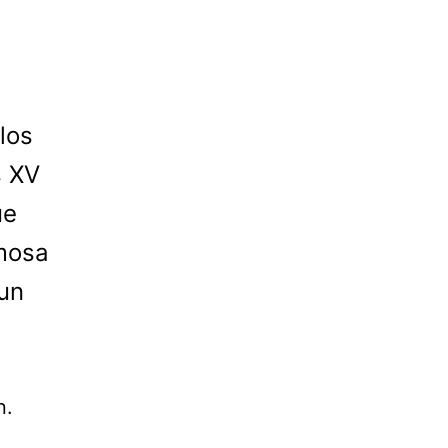
los
s XV
ue
rmosa
 un
n.