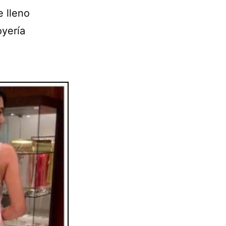
 lleno
oyería