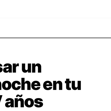
sar un
noche en tu
V años