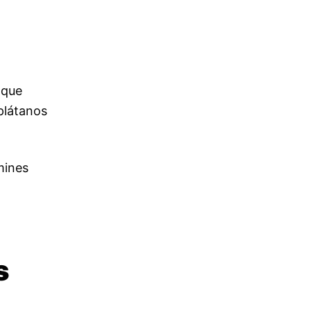
 que
 plátanos
mines
s