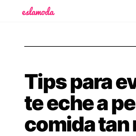
Es la Moda
Tips para ev
te eche a pe
comida tan 