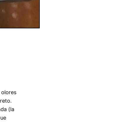
 olores
reto.
da (la
que