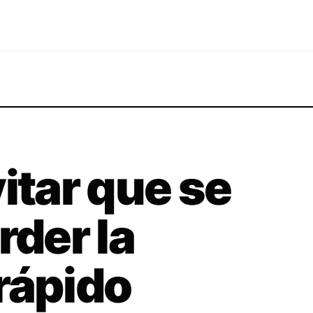
itar que se
rder la
rápido