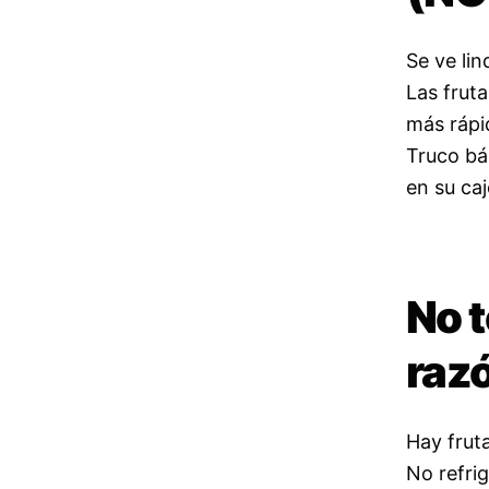
Se ve li
Las frut
más rápi
Truco bá
en su caj
No t
raz
Hay frut
No refrig