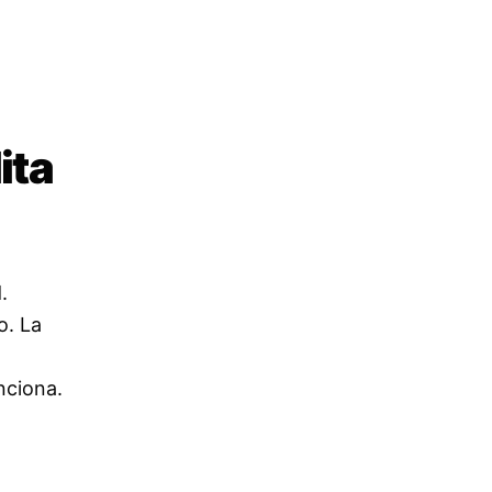
ita
.
o. La
nciona.