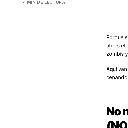
4 MIN DE LECTURA
Porque s
abres el 
zombis y
Aquí van
cenando 
No 
(NO