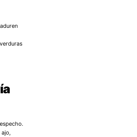
maduren
 verduras
ía
despecho.
 ajo,