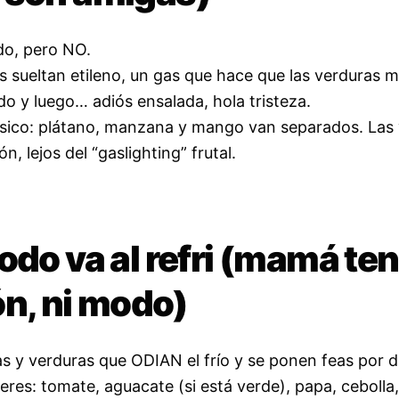
ndo, pero NO.
as sueltan etileno, un gas que hace que las verduras 
do y luego… adiós ensalada, hola tristeza.
sico: plátano, manzana y mango van separados. Las
ón, lejos del “gaslighting” frutal.
odo va al refri (mamá ten
ón, ni modo)
as y verduras que ODIAN el frío y se ponen feas por 
eres: tomate, aguacate (si está verde), papa, cebolla,