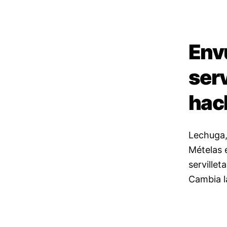
Env
serv
hac
Lechuga,
Mételas 
serville
Cambia la