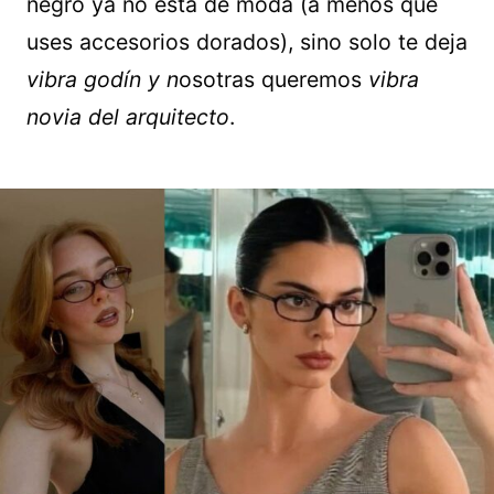
negro ya no está de moda (a menos que
uses accesorios dorados), sino solo te deja
vibra godín y n
osotras queremos
vibra
novia del arquitecto
.