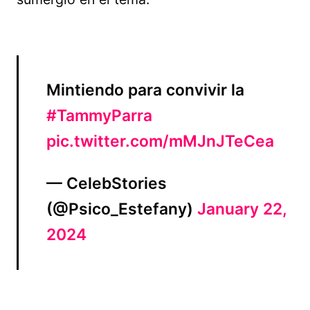
Mintiendo para convivir la
#TammyParra
pic.twitter.com/mMJnJTeCea
— CelebStories
(@Psico_Estefany)
January 22,
2024