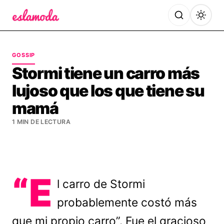
Es la Moda
GOSSIP
Stormi tiene un carro más
lujoso que los que tiene su
mamá
1 MIN DE LECTURA
“E
l carro de Stormi
probablemente costó más
que mi propio carro”. Fue el gracioso