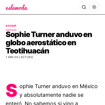
Es la Moda
GOSSIP
Sophie Turner anduvo en
globo aerostático en
Teotihuacán
1 MIN DE LECTURA
S
ophie Turner anduvo en México
y absolutamente nadie se
enteró. No sabemos si vino a