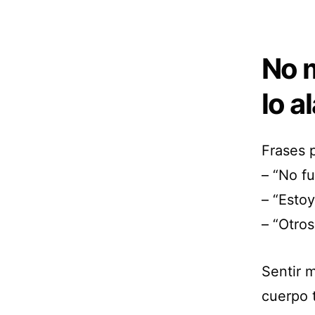
No m
lo a
Frases 
– “No fu
– “Esto
– “Otros
Sentir 
cuerpo 