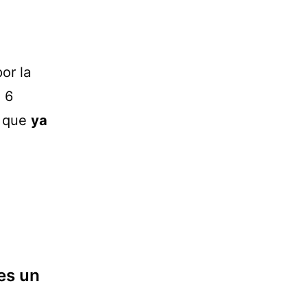
or la
 6
o que
ya
es un