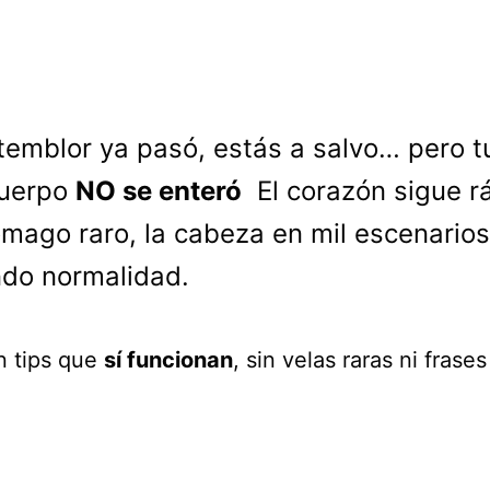
 temblor ya pasó, estás a salvo… pero t
uerpo
NO se enteró
El corazón sigue r
ómago raro, la cabeza en mil escenarios
ndo normalidad.
n tips que
sí funcionan
, sin velas raras ni frase