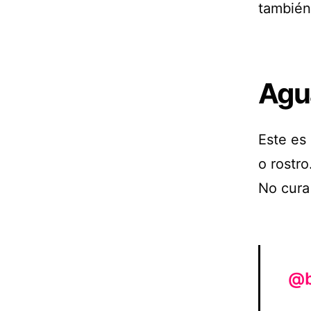
también
Agua
Este es
o rostro
No cura
@b