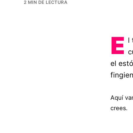
2 MIN DE LECTURA
E
l
c
el est
fingie
Aquí va
crees.