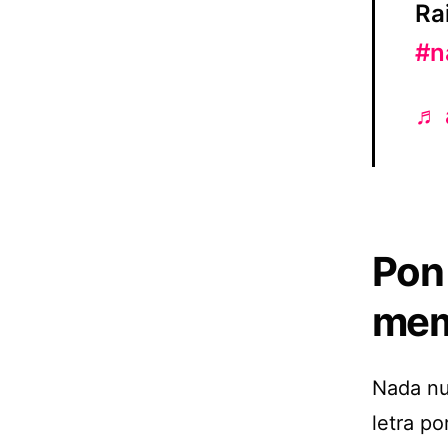
Ra
#n
♬ 
Pon
mem
Nada nu
letra po