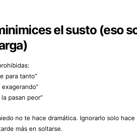
inimices el susto (eso s
larga)
prohibidas:
e para tanto”
y exagerando”
 la pasan peor”
miedo no te hace dramática. Ignorarlo solo hace
tarde más en soltarse.