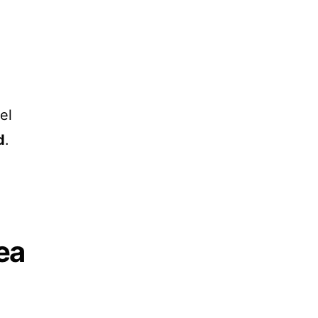
el
d
.
ea