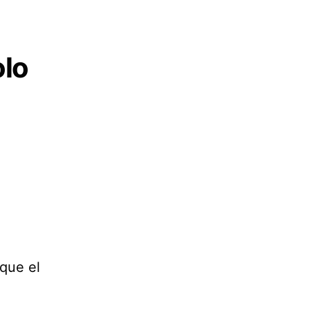
olo
 que el