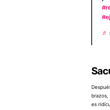
#r
#e
♬ 
Sacu
Después
brazos,
es ridíc