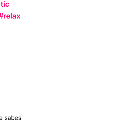
tic
#relax
ue sabes