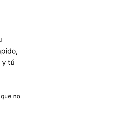
u
ápido,
 y tú
s que no