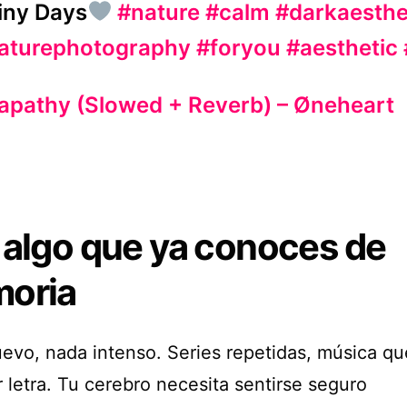
iny Days
#nature
#calm
#darkaesthe
aturephotography
#foryou
#aesthetic
apathy (Slowed + Reverb) – Øneheart
 algo que ya conoces de
oria
evo, nada intenso. Series repetidas, música q
r letra. Tu cerebro necesita sentirse seguro