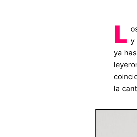
L
o
y
ya has
leyero
coinci
la can