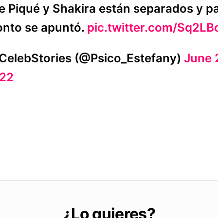
e Piqué y Shakira están separados y p
onto se apuntó.
pic.twitter.com/Sq2L
CelebStories (@Psico_Estefany)
June 
22
¿Lo quieres?