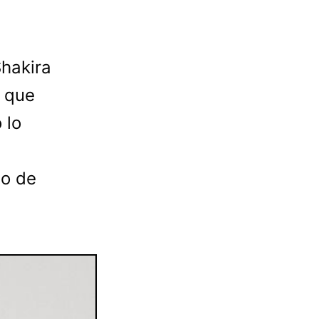
hakira
, que
 lo
do de