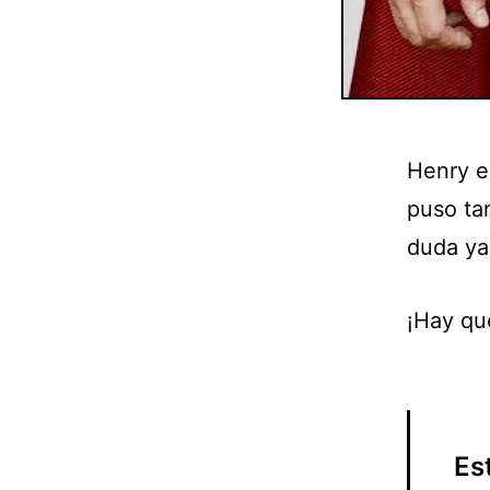
Henry e
puso tan
duda ya
¡Hay que
Es