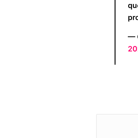
qu
pr
— 
20