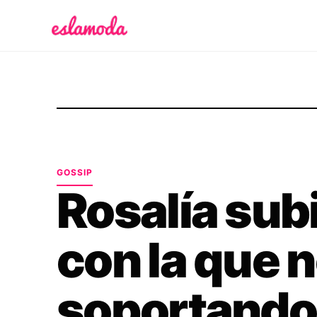
Es la Moda
GOSSIP
Rosalía sub
con la que 
soportando