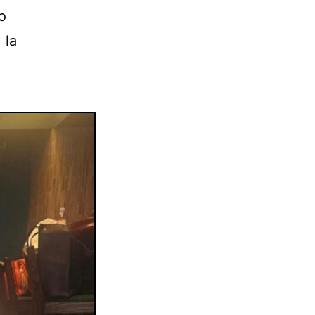
o
 la