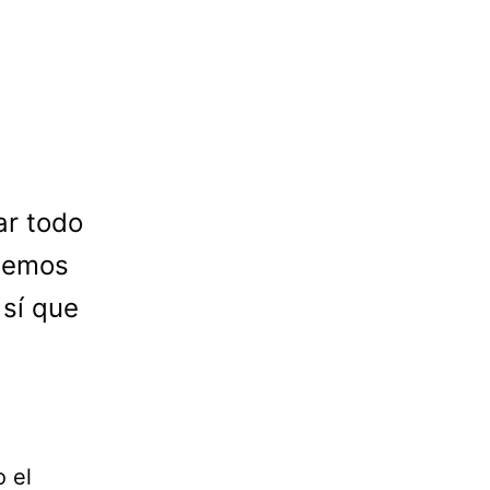
r todo
odemos
 sí que
e
o el