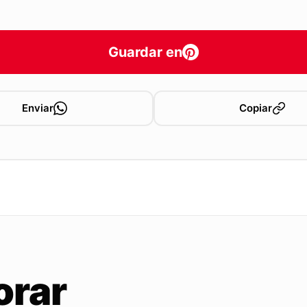
Guardar en
Enviar
Copiar
orar