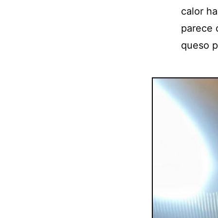
calor h
parece d
queso p