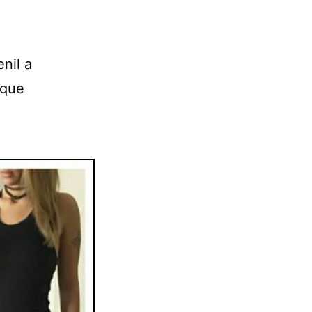
enil a
 que