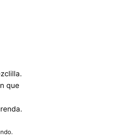
clilla.
ón que
prenda.
undo.