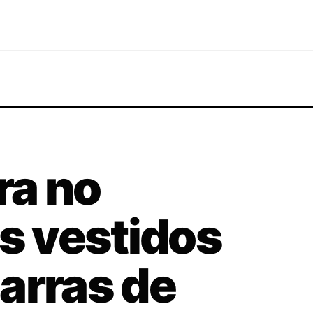
ra no
us vestidos
arras de