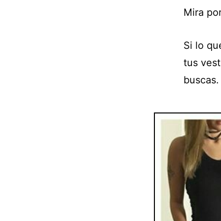
Mira po
Si lo qu
tus ves
buscas.