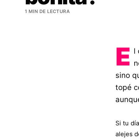
1 MIN DE LECTURA
E
l
n
sino q
topé c
aunque
Si tu dí
alejes d