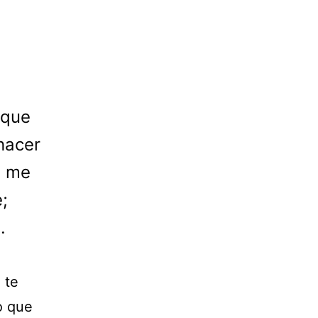
 que
hacer
, me
;
.
 te
o que