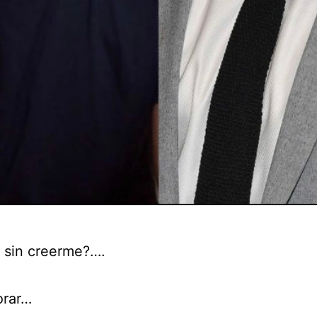
 sin creerme?….
orar…