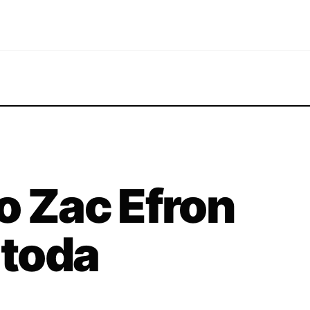
o Zac Efron
 toda