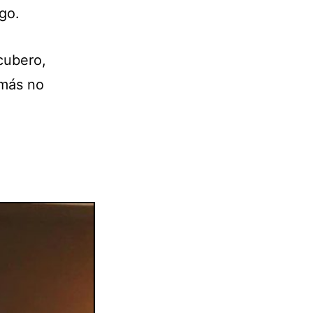
go.
cubero,
 más no