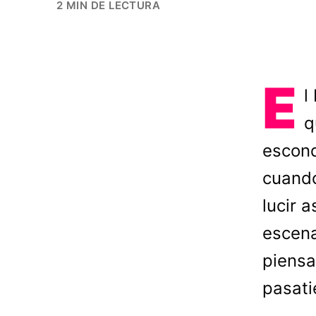
2 MIN DE LECTURA
E
l
q
escond
cuando
lucir a
escena
piensa
pasat