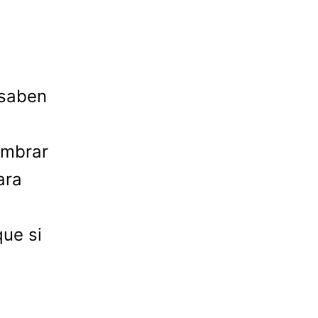
 saben
e
ombrar
ara
ue si