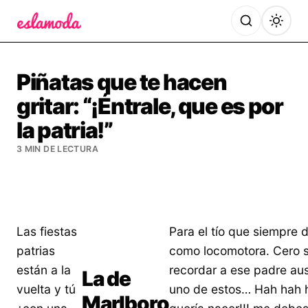
Es la Moda
Piñatas que te hacen
gritar: “¡Éntrale, que es por
la patria!”
3 MIN DE LECTURA
Las fiestas
Para el tío que siempre d
patrias
como locomotora. Cero s
están a la
recordar a ese padre au
La de
vuelta y tú
uno de estos… Hah hah ha
Marlboro