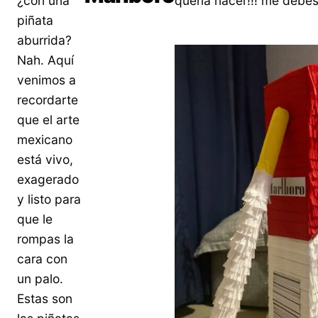
¿con una
quería nacer!!! me debes 
piñata
aburrida?
Nah. Aquí
venimos a
recordarte
que el arte
mexicano
está vivo,
exagerado
y listo para
que le
rompas la
cara con
un palo.
Estas son