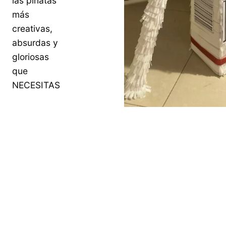
las piñatas
más
creativas,
absurdas y
gloriosas
que
NECESITAS