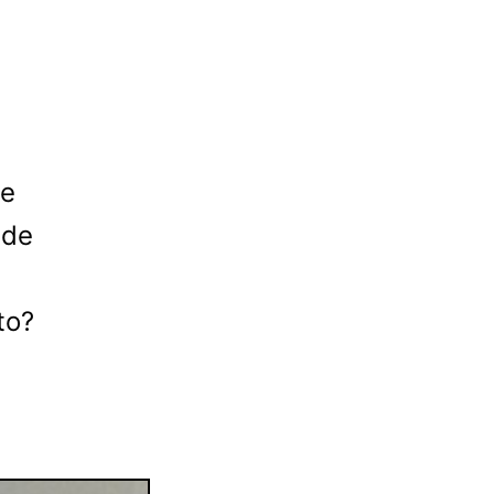
ue
nde
to?