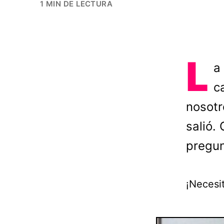
1 MIN DE LECTURA
L
a
c
nosotr
salió.
pregun
¡Necesi