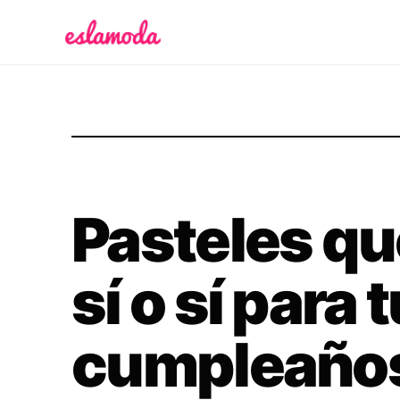
Es la Moda
Pasteles qu
sí o sí para
cumpleaño