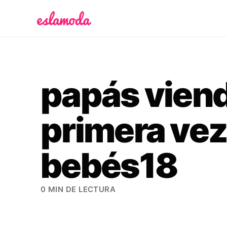
Es la Moda
papás vien
primera vez
bebés18
0 MIN DE LECTURA