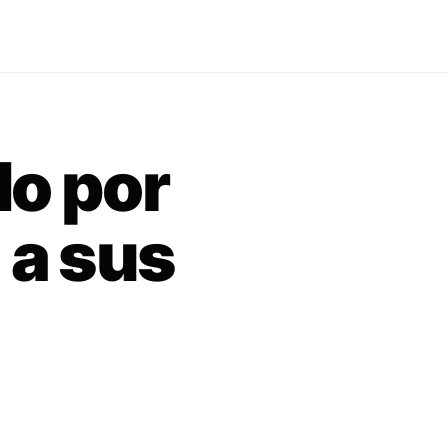
do por
 a sus