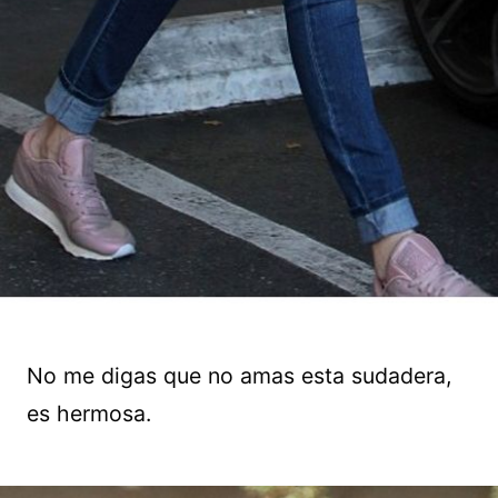
No me digas que no amas esta sudadera,
es hermosa.