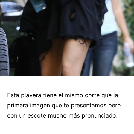
Esta playera tiene el mismo corte que la
primera imagen que te presentamos pero
con un escote mucho más pronunciado.