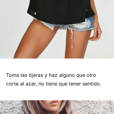
Toma las tijeras y haz alguno que otro
corte al azar, no tiene que tener sentido.