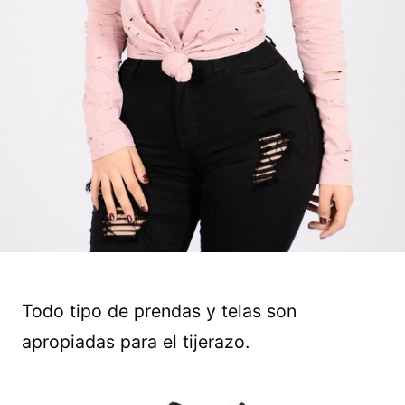
Todo tipo de prendas y telas son
apropiadas para el tijerazo.