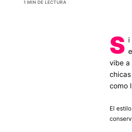
1 MIN DE LECTURA
S
i
e
vibe a
chicas
como l
El estil
conserv