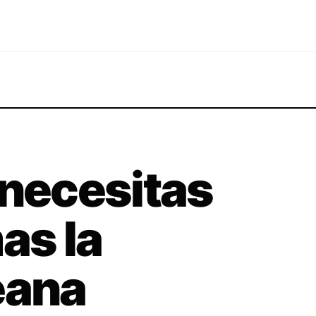
 necesitas
as la
eana