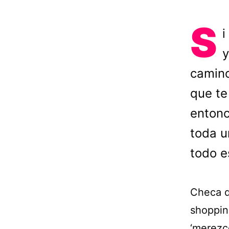
S
i
y
camino
que te
entonc
toda u
todo e
Checa q
shoppin
‘merezco