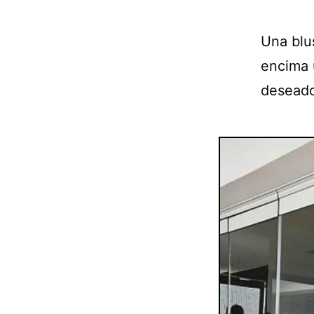
Una blu
encima 
desead