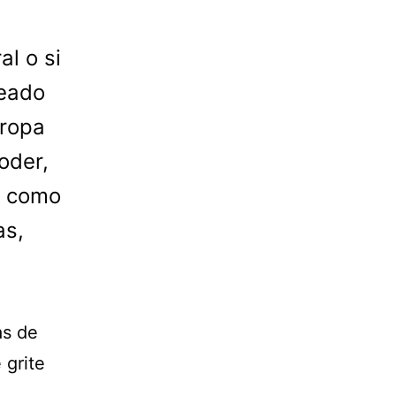
al o si
reado
rropa
oder,
r como
as,
as de
 grite