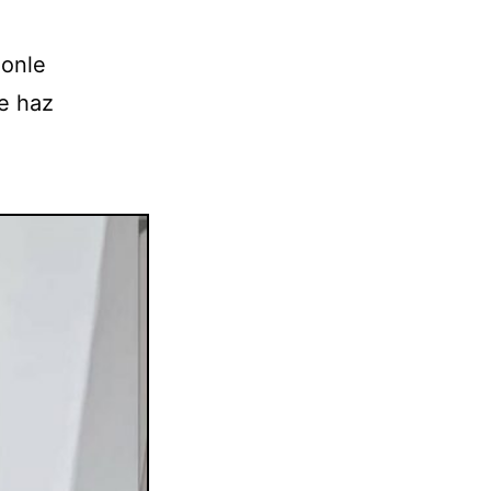
Ponle
e haz