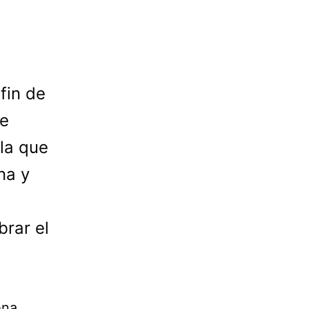
fin de
de
 la que
na y
brar el
ena