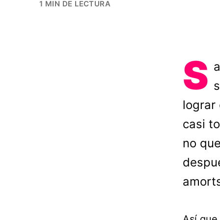
1 MIN DE LECTURA
S
a
s
lograr
casi t
no que
despué
amorts
Así que 