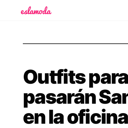
Es la Moda
Outfits para
pasarán San
en la oficin