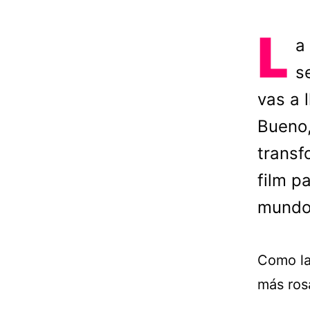
L
a
s
vas a 
Bueno,
transf
film p
mundo.
Como las
más ros