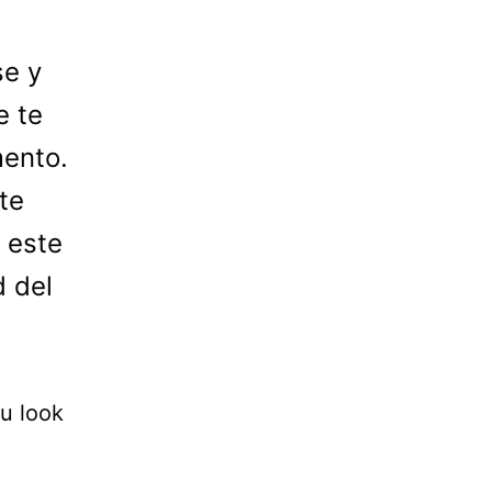
se y
e te
mento.
te
a este
d del
tu look