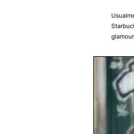
Usualme
Starbuck
glamour