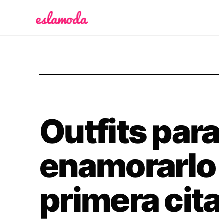
Es la Moda
Outfits par
enamorarlo 
primera cit