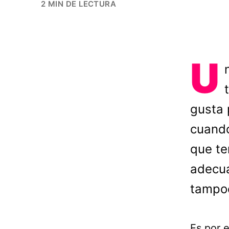
2 MIN DE LECTURA
U
gusta 
cuando
que te
adecua
tampoc
Es por 