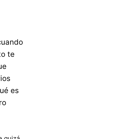
cuando
o te
ue
ios
qué es
ro
e quizá