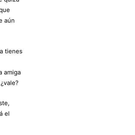
 que
le aún
a tienes
a amiga
 ¿vale?
ste,
á el