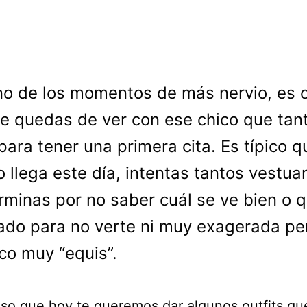
no de los momentos de más nervio, es 
te quedas de ver con ese chico que tant
para tener una primera cita. Es típico q
 llega este día, intentas tantos vestuar
rminas por no saber cuál se ve bien o 
do para no verte ni muy exagerada pe
o muy “equis”.
eso que hoy te queremos dar algunos outfits qu