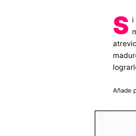
S
i
m
atrevi
maduro
lograrl
Añade p