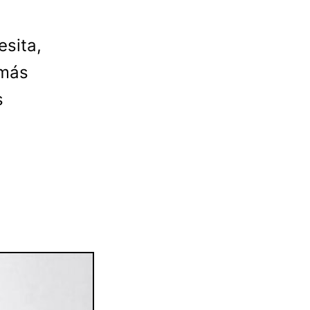
esita,
 más
s