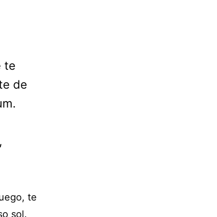
 te
te de
um.
,
uego, te
so sol.