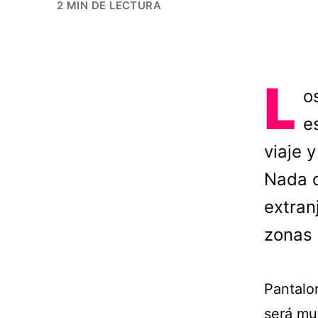
2 MIN DE LECTURA
L
o
e
viaje 
Nada c
extran
zonas 
Pantalo
será muy