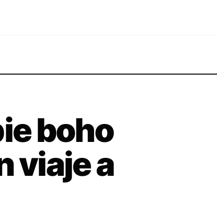
pie boho
 viaje a