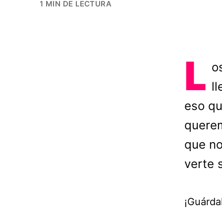
1 MIN DE LECTURA
L
o
l
eso qu
querem
que no
verte 
¡Guárda