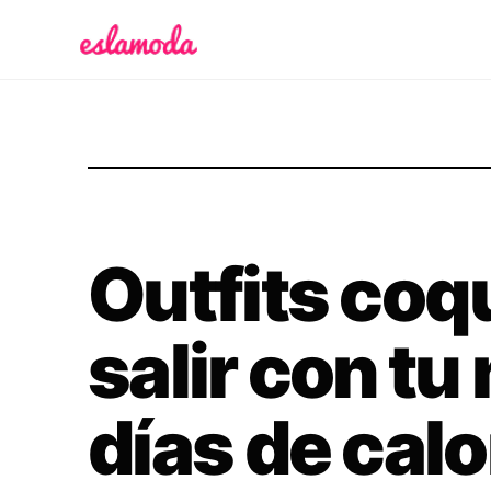
Es la Moda
Outfits coq
salir con tu
días de cal