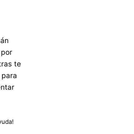
tán
 por
ras te
 para
entar
yuda!