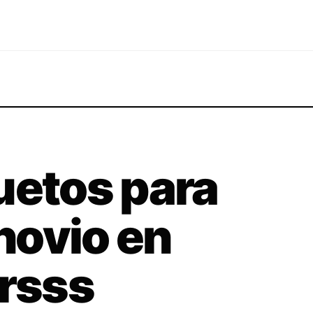
uetos para
 novio en
orsss