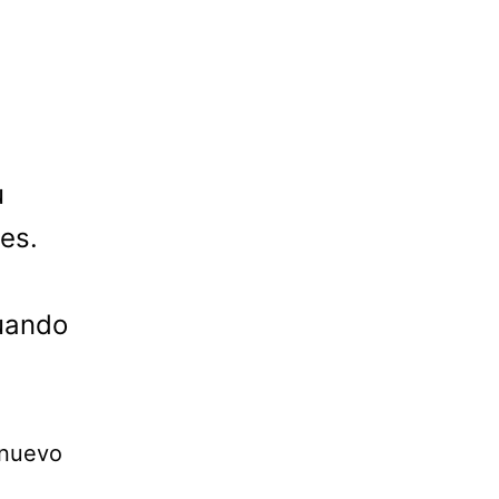
u
es.
cuando
 nuevo