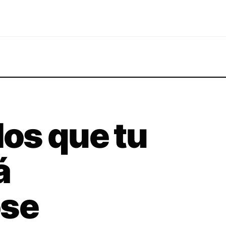
los que tu
á
ose