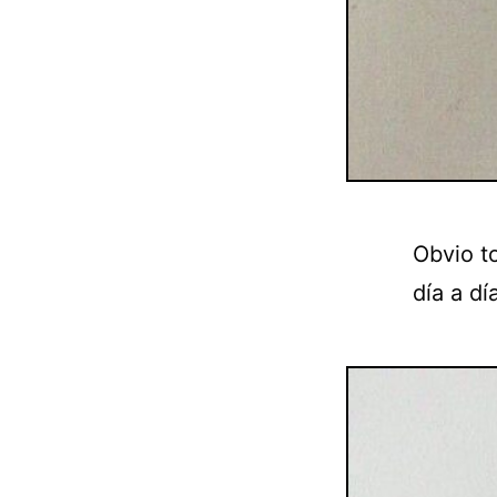
Obvio t
día a d