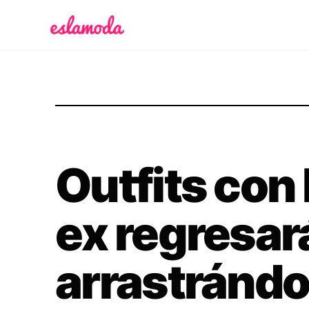
Es la Moda
Outfits con 
ex regresar
arrastránd