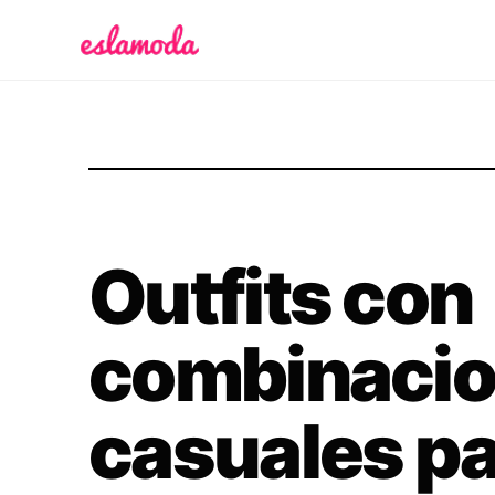
Es la Moda
Outfits con
combinaci
casuales par