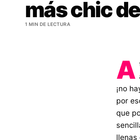
más chic de
1 MIN DE LECTURA
A
¡no ha
por es
que po
sencil
llenas