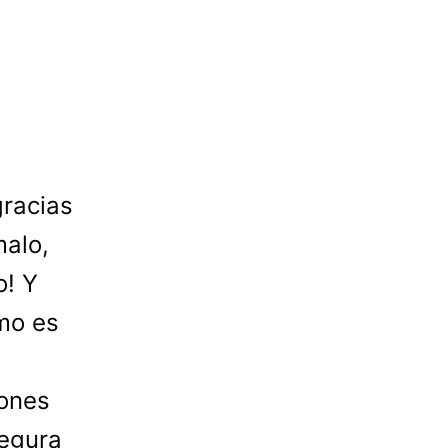
gracias
malo,
o! Y
mo es
iones
segura