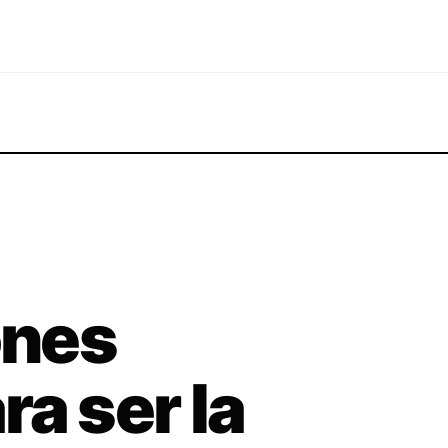
ones
a ser la