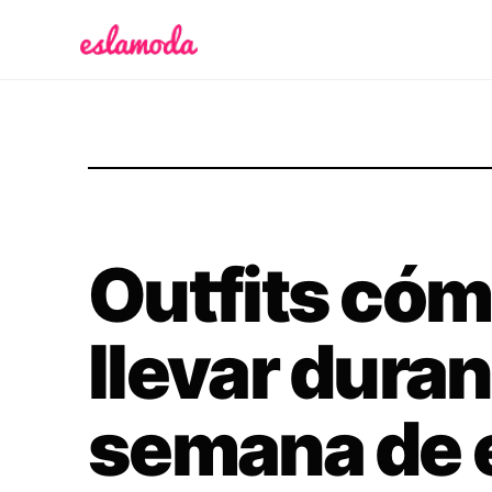
Es la Moda
Outfits có
llevar duran
semana de