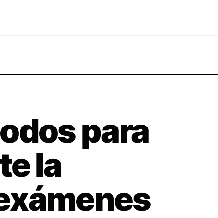
modos para
te la
 exámenes