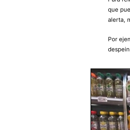
que pue
alerta, 
Por ejem
despeina