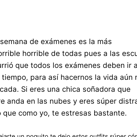
 semana de exámenes es la más
orrible horrible de todas pues a las esc
urrió que todos los exámenes deben ir a
tiempo, para así hacernos la vida aún
cada. Si eres una chica soñadora que
e anda en las nubes y eres súper distr
 que como yo, te estresas bastante.
lajarte un poquito te dejo estos outfits súper c