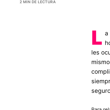
2 MIN DE LECTURA
L
a
h
les oc
mismo 
compli
siempr
seguro
Para re