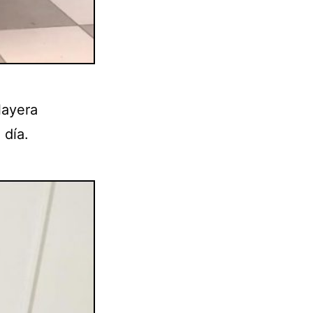
layera
 día.