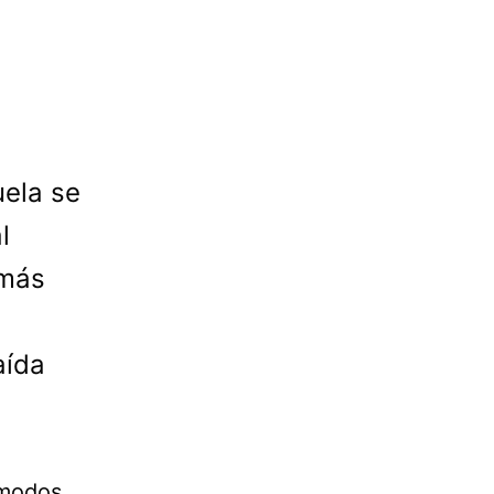
uela se
l
 más
aída
ómodos