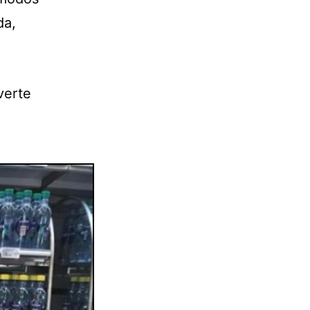
da,
verte