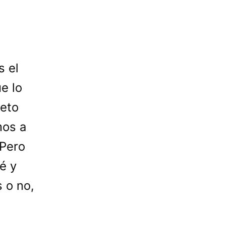
s el
e lo
leto
mos a
 Pero
é y
s o no,