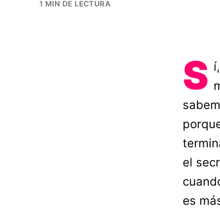
1 MIN DE LECTURA
S
í
m
sabemo
porqu
termin
el sec
cuando
es más