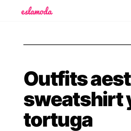
Es la Moda
Outfits aes
sweatshirt 
tortuga