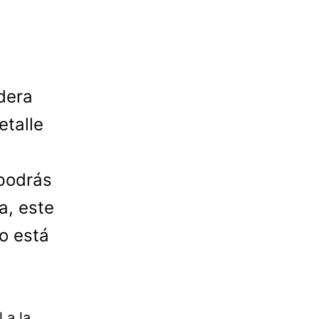
dera
etalle
 podrás
a, este
o está
 a la