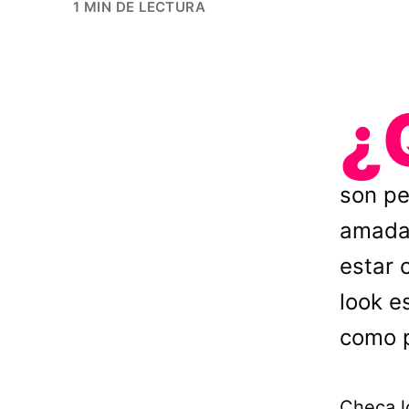
1 MIN DE LECTURA
¿
son pe
amadas
estar 
look e
como p
Checa l