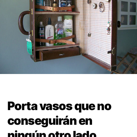
Porta vasos que no
conseguirán en
Guardar
ningún otro lado.