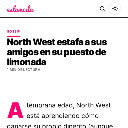
Es la Moda
GOSSIP
North West estafa a sus
amigos en su puesto de
limonada
1 MIN DE LECTURA
A
temprana edad, North West
está aprendiendo cómo
ganarse su propio dinerito (aunque