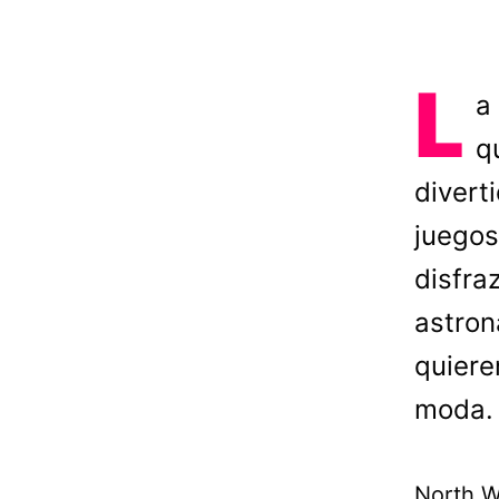
L
a
q
divert
juegos
disfra
astron
quiere
moda.
North We