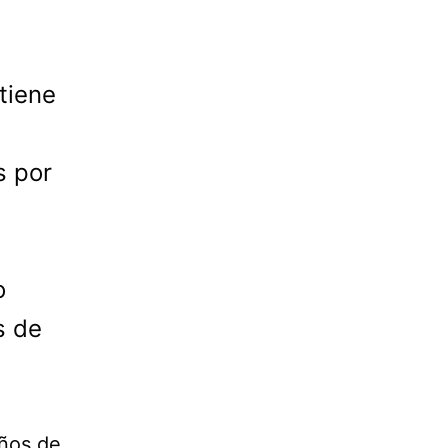
tiene
s
s por
o
s de
iños de