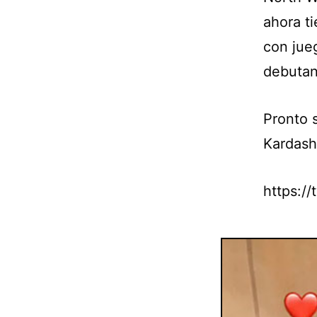
ahora t
con jue
debutan
Pronto 
Kardash
https:/