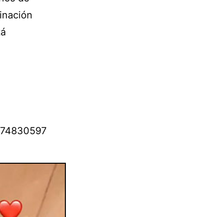
ginación
tá
0174830597