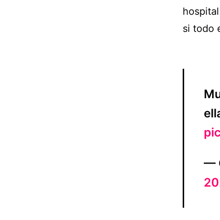
hospital
si todo 
Mu
ell
pi
— 
20