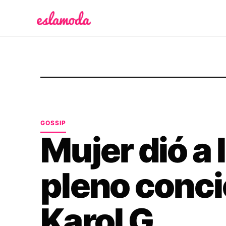
Es la Moda
GOSSIP
Mujer dió a 
pleno conci
Karol G