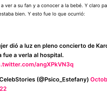
 a ver a su fan y a conocer a la bebé. Y claro p
estaba bien. Y esto fue lo que ocurrió:
jer dió a luz en pleno concierto de Karo
a fue a verla al hospital.
c.twitter.com/angXPkVN3q
CelebStories (@Psico_Estefany)
Octob
22