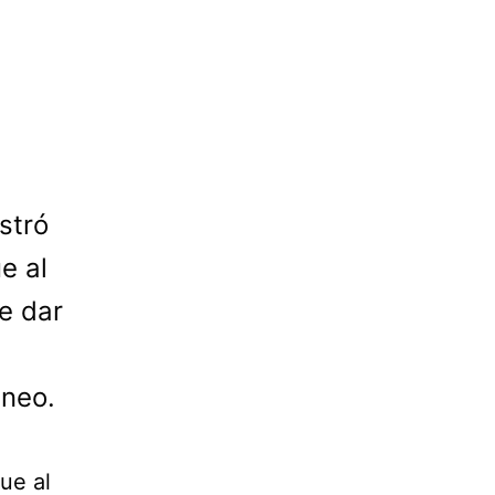
stró
e al
e dar
eneo.
fue al