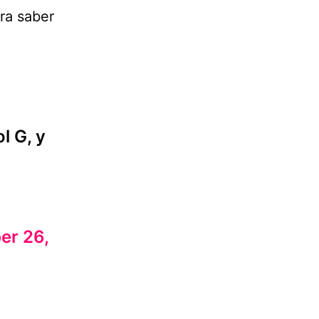
ara saber
l G, y
er 26,